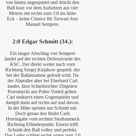
von hinten angespurtet und drückt den
Ball kurz vor dem Aufsetzen aus vier
Metern mit rechts zum 1:0 ins linke
Eck – keine Chance für Torwart Jose
Manuel Sempere.
2:0 Edgar Schmitt (34.):
Ein langer Abschlag von Sempere
landet auf der rechten Defensivseite des
KSC. Der direkt weiter nach vorn
Richtung Sergej Kirjakow gespielt. der
bei der Ballannahme gefoult wird. Da
der Abpraller aber bei Eberhard Carl
landet, lässt Schiedsrichter Zbigniew
Przesmycki aus Polen Vorteil gelten.
Carl umkurvt einen Gegenspieler und
dampft dann auf rechts auf und davon.
In der Mitte sprintet nur Schmitt mit.
Doch genau den findet Carls
Hereingabe vom rechten Strafraumeck
Richtung Elfmeterpunkt. Erneut trifft
Schmitt den Ball volley und perfekt.
Das Leder schlägt rechts unten zum 2:0