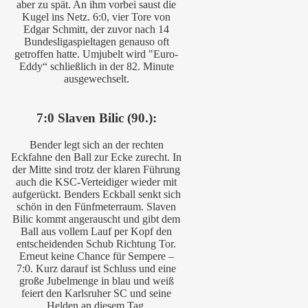
aber zu spät. An ihm vorbei saust die
Kugel ins Netz. 6:0, vier Tore von
Edgar Schmitt, der zuvor nach 14
Bundesligaspieltagen genauso oft
getroffen hatte. Umjubelt wird "Euro-
Eddy“ schließlich in der 82. Minute
ausgewechselt.
7:0 Slaven Bilic (90.):
Bender legt sich an der rechten
Eckfahne den Ball zur Ecke zurecht. In
der Mitte sind trotz der klaren Führung
auch die KSC-Verteidiger wieder mit
aufgerückt. Benders Eckball senkt sich
schön in den Fünfmeterraum. Slaven
Bilic kommt angerauscht und gibt dem
Ball aus vollem Lauf per Kopf den
entscheidenden Schub Richtung Tor.
Erneut keine Chance für Sempere –
7:0. Kurz darauf ist Schluss und eine
große Jubelmenge in blau und weiß
feiert den Karlsruher SC und seine
Helden an diesem Tag.