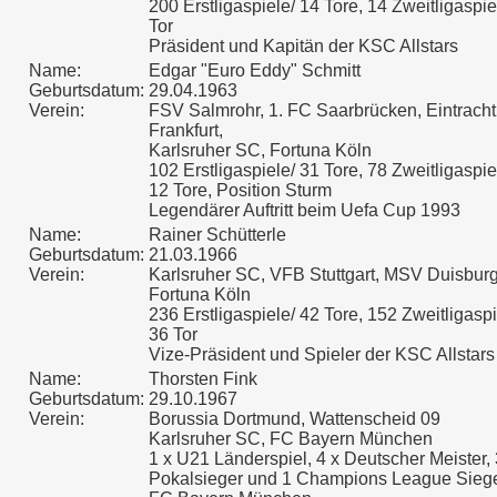
200 Erstligaspiele/ 14 Tore, 14 Zweitligaspiel
Tor
Präsident und Kapitän der KSC Allstars
Name:
Edgar "Euro Eddy" Schmitt
Geburtsdatum:
29.04.1963
Verein:
FSV Salmrohr, 1. FC Saarbrücken, Eintracht
Frankfurt,
Karlsruher SC, Fortuna Köln
102 Erstligaspiele/ 31 Tore, 78 Zweitligaspie
12 Tore, Position Sturm
Legendärer Auftritt beim Uefa Cup 1993
Name:
Rainer Schütterle
Geburtsdatum:
21.03.1966
Verein:
Karlsruher SC, VFB Stuttgart, MSV Duisburg
Fortuna Köln
236 Erstligaspiele/ 42 Tore, 152 Zweitligaspi
36 Tor
Vize-Präsident und Spieler der KSC Allstars
Name:
Thorsten Fink
Geburtsdatum:
29.10.1967
Verein:
Borussia Dortmund, Wattenscheid 09
Karlsruher SC, FC Bayern München
1 x U21 Länderspiel, 4 x Deutscher Meister, 
Pokalsieger und 1 Champions League Siege