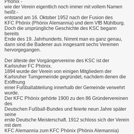
Phönix -
Name:
Eberhard Carl
wie der Verein eigentlich noch immer mit vollem Namen
Geburtsdatum:
13.05.1965
heißt -
Verein:
Karlsruher SC, Stuttgarter Kickers
entstand am 16. Oktober 1952 nach der Fusion des
177 Erstligaspiele/ 25 Tore, 68 Zweitligaspiel
KFC Phönix (Phönix Alemannia) und dem VfB Mühlburg.
Tore
Doch die ursprüngliche Geschichte des KSC begann
Name:
Gunther Metz
bereits
Geburtsdatum:
08.08.1967
Ende des 19. Jahrhunderts. Nimmt man es ganz genau,
Verein:
1. FC K'lautern, Karlsruher SC
dann sind die Badener aus insgesamt sechs Vereinen
286 Erstligaspiele/ 5 Tore, 8 Zweitligaspiele 
hervorgegangen.
Tore
Der älteste der Vorgängervereine des KSC ist der
Name:
Michael Wittwer
Karlsruher FC Phönix.
Geburtsdatum:
18.02.1967
1894 wurde der Verein von einigen Mitgliedern der
Verein:
Karlsruher SC, FC Nöttingen
Karlsruher Turngemeinde gegründet, nachdem denen die
145 Erstligaspiele/ 1 Tore, 2 Zweitligaspiele 
Eröffnung
Tore
einer Fußballabteilung innerhalb der Gemeinde verwehrt
Name:
Rainer Scharinger
wurde.
Geburtsdatum:
04.03.1967
Der KFC Phönix gehörte 1900 zu den 86 Gründervereinen
Verein:
Karlsruher SC, SSV Ulm 1846, Stuttgarter
des
Kickers
Deutschen Fußball-Bundes und feierte neun Jahre später
30 Erstligaspiele/ 4 Tore, 42 Zweitligaspiele 
seine
Tore
erste Deutsche Meisterschaft. 1912 schloss sich der Verein
mit dem
KFC Alemannia zum KFC Phönix (Phönix Alemannia)