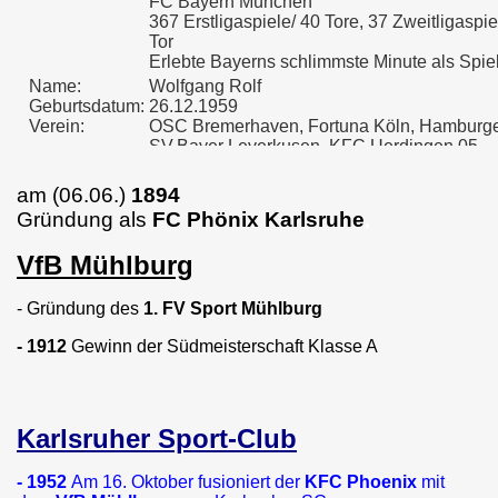
FC Bayern München
367 Erstligaspiele/ 40 Tore, 37 Zweitligaspiel
Tor
Erlebte Bayerns schlimmste Minute als Spie
Name:
Wolfgang Rolf
Geburtsdatum:
26.12.1959
Verein:
OSC Bremerhaven, Fortuna Köln, Hamburg
SV,Bayer Leverkusen, KFC Uerdingen 05,
Karlsruher SC, 1.FC Köln
37 A Länderspiele, Vizeweltmeister 1986
am (06.06.)
1894
1 x Deutscher Meister und 1 Sieger des Pok
Gründung als
FC Phönix Karlsruhe
.
der Landesmeister mit dem Hamburger SV.
1988 Uefa-Cup Sieger mit Bayer Leverkuse
VfB Mühlburg
356 Erstligaspiele/ 47 Tore, 126 Zweitligaspi
23 Tore
- Gründung des
1. FV Sport Mühlburg
Name:
Oliver Kreuzer
Geburtsdatum:
13.11.1965
- 1912
Gewinn der Südmeisterschaft Klasse A
Verein:
Karlsruher SC, FC Bayern München
1994 und 1997 Deutscher Meister und 1996
Uefa-Cup Sieger mit Bayern München
282 Erstligaspiele/ 14 Tore, 50 Zweitligaspiel
Tore
Karlsruher Sport-Club
Name:
Rainer Krieg
Geburtsdatum:
02.02.1968
- 1952
Am 16. Oktober fusioniert der
KFC Phoenix
mit
Verein:
Karlsruher SC, KFC Uerdingen 05, Fortuna 