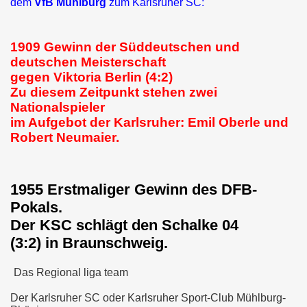
dem
VfB Mühlburg
zum Karlsruher SC:
1. FC Saarbrücken, Chemnitzer FC
88 Erstligaspiele/ 18 Tore, 161 Zweitligaspie
65 Tore
1909
Gewinn der Süddeutschen und
Name:
Dirk Schuster
deutschen Meisterschaft
Geburtsdatum:
22.03.1948
Verein:
Eintracht Braunschweig, Karlsruher SC, 1.F
gegen Viktoria Berlin (4:2)
Köln, Antalyaspor, LR Ahlen
Zu diesem Zeitpunkt stehen zwei
3 A Länderspiele
Nationalspieler
200 Erstligaspiele/ 6 Tore, 115 Zweitligaspiel
im Aufgebot der Karlsruher: Emil Oberle und
12 Tore
Robert Neumaier.
Name:
Rolf Dohmen
Geburtsdatum:
04.04.1952
Verein:
Fortuna Köln, Karlsruher SC, Darmstadt 98
53 A Länderspiele, Kapitän Europameisterel
1955
Erstmaliger Gewinn des DFB-
1980, WM 1978 Argentinien
59 Erstligaspiele/ 1 Tor, 246 Zweitligaspiele 
Pokals.
Tore
Der KSC schlägt den Schalke 04
Name:
Sergej Kiriakov
(3:2) in Braunschweig.
Geburtsdatum:
01.01.1970
Verein:
Karlsruher SC, Hamburger SV, Tennis Borus
Berlin
Das Regional liga team
3 A Länderspiele für GUS und Russland
174 Erstligaspiele/ 34 Tore, 28 Zweitligaspiel
Der Karlsruher SC oder Karlsruher Sport-Club Mühlburg-
Tore