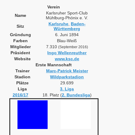
Verein
Karlsruher Sport-Club
Name
Mühlburg-Phönix e. V.
Karlsruhe
,
Baden-
Sitz
Württemberg
Gründung
6. Juni 1894
Farben
Blau-Weiß
Mitglieder
7.310
(September 2016)
Präsident
Ingo Wellenreuther
Website
www.ksc.de
Erste Mannschaft
Trainer
Marc-Patrick Meister
Stadion
Wildparkstadion
Plätze
29.699
Liga
3. Liga
2016/17
18. Platz (
2. Bundesliga
)