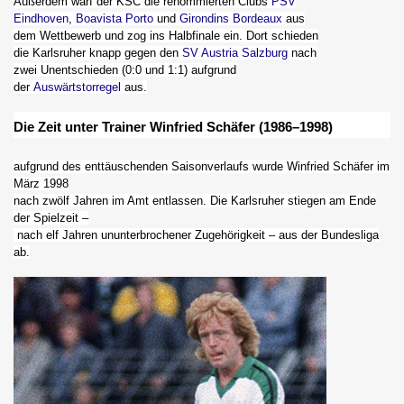
Außerdem warf der KSC die renommierten Clubs
PSV
Eindhoven
,
Boavista Porto
und
Girondins Bordeaux
aus
dem Wettbewerb und zog ins Halbfinale ein. Dort schieden
die Karlsruher knapp gegen den
SV Austria Salzburg
nach
zwei Unentschieden (0:0 und 1:1) aufgrund
der
Auswärtstorregel
aus.
Die Zeit unter Trainer Winfried Schäfer (1986–1998)
aufgrund des enttäuschenden Saisonverlaufs wurde Winfried Schäfer im
März 1998
nach zwölf Jahren im Amt entlassen. Die Karlsruher stiegen am Ende
der Spielzeit –
nach elf Jahren ununterbrochener Zugehörigkeit – aus der Bundesliga
ab.